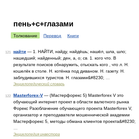
пень+с+глазами
Толкование
Перевод
Книги
найти
— 1. НАЙТИ, найду, найдёшь; нашёл, шла, шло;
121
нашедший; найденный; ден, а, о; св. 1. кого что. В
результате поисков обнаружить, отыскать кого , что л. Н.
кошелёк в столе. Н. котёнка под диваном. Н. газету. Н.
заблудившихся туристов. Н. глазами&#8230; …
Энциклопедический словарь
Masterforex-V
— (Мастерфорекс 5) Masterforex V это
122
обучающий интернет проект в области валютного рынка
Форекс Разоблачение обучающего проекта Masterforex V,
организатор и преподаватели мошеннической академии
Мастерфорекс 5, методы обмана клиентов проекта&#8230;
…
Энциклопедия инвестора