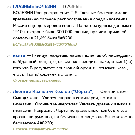
ГЛАЗНЫЕ БОЛЕЗНИ
— ГЛАЗНЫЕ
123
БОЛЕЗНИ.Распространение Г. б. Глазные болезни имели
чрезвычайно сильное распространение среди населения
России еще до мировой войны. По литературным данным в
1910 г. в стране было 300.000 слепых, при чем причиной
слепоты в 21,4% была&#8230; …
Большая медицинская энциклопедия
найти
— I найду/, найдёшь; нашёл, шла/, шло/; наше/дший;
124
на/йденный; ден, а, о; св. см. тж. находить, находиться 1) а)
кого что В результате поисков обнаружить, отыскать кого ,
что л. Найти/ кошелёк в столе …
Словарь многих выражений
Леонтий Иванович Козлов ("Обрыв")
— Смотри также
125
Сын дьякона . Учился сперва в семинарии, потом в
гимназии . Окончил университет. Учитель древних языков в
гимназии. Некрасив . Черты неправильные, как будто все
врознь, ни румянца, ни белизны на лице: оно было какое то
бесцветное.&#8230; …
Словарь литературных типов